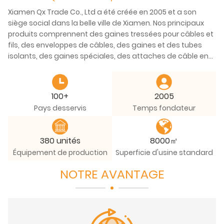
Xiamen Qx Trade Co., Ltd a été créée en 2005 et a son
siège social dans la belle ville de Xiamen. Nos principaux
produits comprennent des gaines tressées pour câbles et
fils, des enveloppes de câbles, des gaines et des tubes
isolants, des gaines spéciales, des attaches de câble en
nylon, des bandes auto-agrippantes,
etc. de nos produits peuvent répondre aux normes ROHS,
UL, CSA, sans halogène et REACH. Application des produits :
100+
2005
électronique grand public, câblage intérieur, automobile,
Pays desservis
Temps fondateur
ingénierie électrique, train à grande vitesse.
Nous disposons d'une licence d'importation et
d'exportation autonome, certifiée ISO 9001 : 2015, et avons
380 unités
8000㎡
des commandes contractuelles sur les marchés
Équipement de production
Superficie d'usine standard
nationaux et internationaux pour notre qualité supérieure
et notre prix compétitif.
NOTRE AVANTAGE