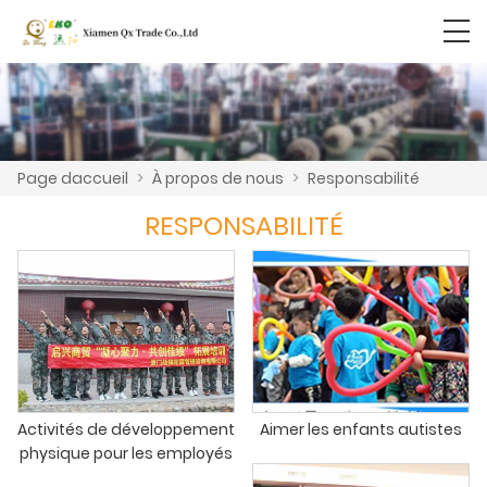
Page daccueil
>
À propos de nous
>
Responsabilité
RESPONSABILITÉ
Activités de développement
Aimer les enfants autistes
physique pour les employés