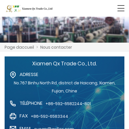
Page daccueil
>
Nous contacter
Xiamen Qx Trade Co., Ltd.
ADRESSE
No.767 Binhu North Rd, district de Haicang, Xiamen,
Fujian, Chine
TÉLÉPHONE
+86-592-6582244-801
FAX
+86-592-6583344
EMAIL
susan@qxflex.com