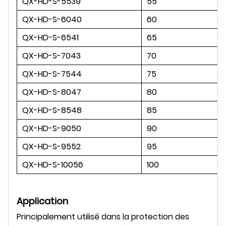
QX-HD-S-5539
55
QX-HD-S-6040
60
QX-HD-S-6541
65
QX-HD-S-7043
70
QX-HD-S-7544
75
QX-HD-S-8047
80
QX-HD-S-8548
85
QX-HD-S-9050
90
QX-HD-S-9552
95
QX-HD-S-10056
100
Application
Principalement utilisé dans la protection des